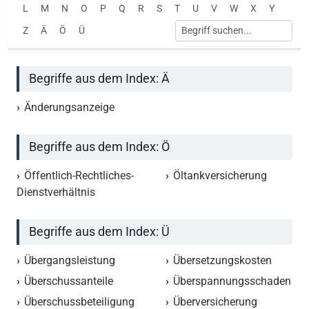
L
M
N
O
P
Q
R
S
T
U
V
W
X
Y
Z
Ä
Ö
Ü
Begriffe aus dem Index: Ä
Änderungsanzeige
Begriffe aus dem Index: Ö
Öffentlich-Rechtliches-
Öltankversicherung
Dienstverhältnis
Begriffe aus dem Index: Ü
Übergangsleistung
Übersetzungskosten
Überschussanteile
Überspannungsschaden
Überschussbeteiligung
Überversicherung