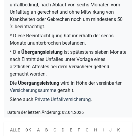
unfallbedingt, nach Ablauf von sechs Monaten vom
Unfalltag an gerechnet und ohne Mitwirkung von
Krankheiten oder Gebrechen noch um mindestens 50
% beeinträchtigt.
* Diese Beeinträchtigung hat innerhalb der sechs
Monate ununterbrochen bestanden.
* Die
Übergangsleistung
ist spätestens sieben Monate
nach Eintritt des Unfalles unter Vorlage eines
ärztlichen Attestes bei dem Versicherer geltend
gemacht worden.
Die
Übergangsleistung
wird in Höhe der vereinbarten
Versicherungssumme
gezahlt.
Siehe auch
Private Unfallversicherung
.
Datum der letzten Änderung: 02.04.2026
ALLE
0-9
A
B
C
D
E
F
G
H
I
J
K