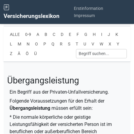
Erstinformation
Versicherungslexikon
Impressum
ALLE
0-9
A
B
C
D
E
F
G
H
I
J
K
L
M
N
O
P
Q
R
S
T
U
V
W
X
Y
Z
Ä
Ö
Ü
Übergangsleistung
Ein Begriff aus der Privaten-Unfallversicherung.
Folgende Voraussetzungen für den Erhalt der
Übergangsleistung
müssen erfüllt sein:
* Die normale körperliche oder geistige
Leistungsfähigkeit der versicherten Person ist im
beruflichen oder außerberuflichen Bereich