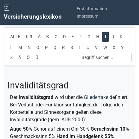
Erstinformation
Versicherungslexikon
Impressum
ALLE
0-9
A
B
C
D
E
F
G
H
I
J
K
L
M
N
O
P
Q
R
S
T
U
V
W
X
Y
Z
Ä
Ö
Ü
Invaliditätsgrad
Der
Invaliditätsgrad
wird über die
Gliedertaxe
definiert.
Bei Verlust oder Funktionsunfähigkeit der folgenden
Körperteile und Sinnesorgane gelten diese
Invaliditätsgrade (gem.
AUB
2000):
Auge 50%
Gehör auf einem Ohr 30%
Geruchssinn 10%
Geschmackssinn 5%
Hand im Handgelenk 55%