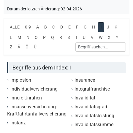
Datum der letzten Änderung: 02.04.2026
ALLE
0-9
A
B
C
D
E
F
G
H
I
J
K
L
M
N
O
P
Q
R
S
T
U
V
W
X
Y
Z
Ä
Ö
Ü
Begriffe aus dem Index: I
Implosion
Insurance
Individualversicherung
Integralfranchise
Innere Unruhen
Invalidität
Insassenversicherung-
Invaliditätsgrad
Kraftfahrtunfallversicherung
Invaliditätsleistung
Instanz
Invaliditätssumme