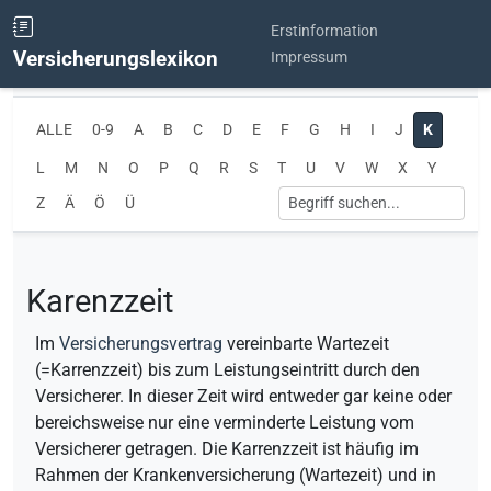
Erstinformation
Versicherungslexikon
Impressum
ALLE
0-9
A
B
C
D
E
F
G
H
I
J
K
L
M
N
O
P
Q
R
S
T
U
V
W
X
Y
Z
Ä
Ö
Ü
Karenzzeit
Im
Versicherungsvertrag
vereinbarte Wartezeit
(=Karrenzzeit) bis zum Leistungseintritt durch den
Versicherer. In dieser Zeit wird entweder gar keine oder
bereichsweise nur eine verminderte Leistung vom
Versicherer getragen. Die Karrenzzeit ist häufig im
Rahmen der Krankenversicherung (Wartezeit) und in