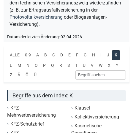
dem technischen Versicherungszweig wiederzufinden
(z. B. zur Ertragsausfallversicherung in der
Photovoltaikversicherung
oder Biogasanlagen-
Versicherung).
Datum der letzten Änderung: 02.04.2026
ALLE
0-9
A
B
C
D
E
F
G
H
I
J
K
L
M
N
O
P
Q
R
S
T
U
V
W
X
Y
Z
Ä
Ö
Ü
Begriffe aus dem Index: K
KFZ-
Klausel
Mehrwerteversicherung
Kollektivversicherung
KFZ-Schutzbrief
Kosmetische
KFZ-
Operationen