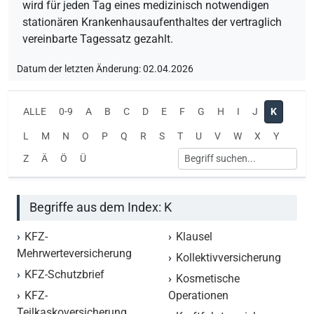
wird für jeden Tag eines medizinisch notwendigen
stationären Krankenhausaufenthaltes der vertraglich
vereinbarte Tagessatz gezahlt.
Datum der letzten Änderung: 02.04.2026
ALLE
0-9
A
B
C
D
E
F
G
H
I
J
K
L
M
N
O
P
Q
R
S
T
U
V
W
X
Y
Z
Ä
Ö
Ü
Begriffe aus dem Index: K
KFZ-
Klausel
Mehrwerteversicherung
Kollektivversicherung
KFZ-Schutzbrief
Kosmetische
KFZ-
Operationen
Teilkaskoversicherung