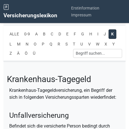
Erstinformation
Versicherungslexikon
Impressum
ALLE
0-9
A
B
C
D
E
F
G
H
I
J
K
L
M
N
O
P
Q
R
S
T
U
V
W
X
Y
Z
Ä
Ö
Ü
Krankenhaus-Tagegeld
Krankenhaus-Tagegeldversicherung, ein Begriff der
sich in folgenden Versicherungssparten wiederfindet:
Unfallversicherung
Befindet sich die versicherte Person bedingt durch