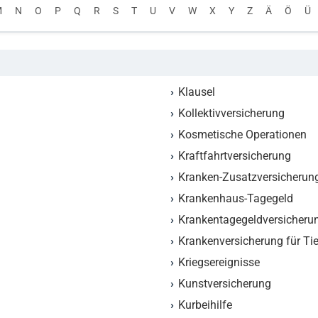
M
N
O
P
Q
R
S
T
U
V
W
X
Y
Z
Ä
Ö
Ü
Klausel
Kollektivversicherung
Kosmetische Operationen
Kraftfahrtversicherung
Kranken-Zusatzversicherun
Krankenhaus-Tagegeld
Krankentagegeldversicheru
Krankenversicherung für Tie
Kriegsereignisse
Kunstversicherung
Kurbeihilfe