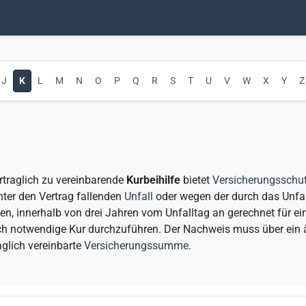
J
K
L
M
N
O
P
Q
R
S
T
U
V
W
X
Y
Z
rtraglich zu vereinbarende
Kurbeihilfe
bietet
Versicherungsschu
nter den Vertrag fallenden
Unfall
oder wegen der durch das Unfal
en, innerhalb von drei Jahren vom Unfalltag an gerechnet fü
h notwendige Kur durchzuführen. Der Nachweis muss über ein är
aglich vereinbarte
Versicherungssumme
.