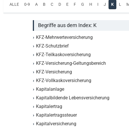
ALLE
0-9
A
B
C
D
E
F
G
H
I
J
K
L
Begriffe aus dem Index: K
KFZ-Mehrwerteversicherung
KFZ-Schutzbrief
KFZ-Teilkaskoversicherung
KFZ-Versicherung-Geltungsbereich
KFZ-Versicherung
KFZ-Vollkaskoversicherung
Kapitalanlage
Kapitalbildende Lebensversicherung
Kapitalertrag
Kapitalertragssteuer
Kapitalversicherung