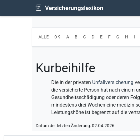
Versicherungslexikon
ALLE
0-9
A
B
C
D
E
F
G
H
I
Kurbeihilfe
Die in der privaten
Unfallversicherung
ve
die versicherte Person hat nach einem u
Gesundheitsschädigung oder deren Folg
mindestens drei Wochen eine medizinisc
Leistungshöhe ist begrenzt auf die vertr
Datum der letzten Änderung: 02.04.2026