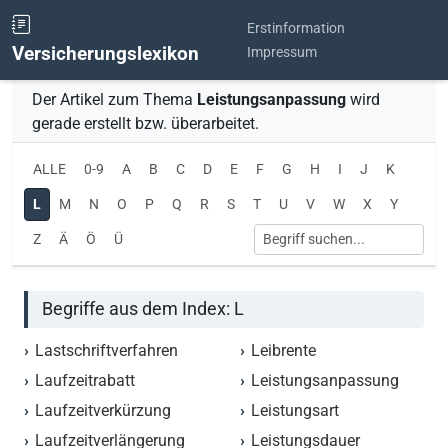
Erstinformation
Versicherungslexikon
Impressum
Der Artikel zum Thema
Leistungsanpassung
wird
gerade erstellt bzw. überarbeitet.
ALLE
0-9
A
B
C
D
E
F
G
H
I
J
K
L
M
N
O
P
Q
R
S
T
U
V
W
X
Y
Z
Ä
Ö
Ü
Begriffe aus dem Index: L
Lastschriftverfahren
Leibrente
Laufzeitrabatt
Leistungsanpassung
Laufzeitverkürzung
Leistungsart
Laufzeitverlängerung
Leistungsdauer