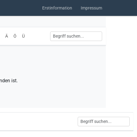
Erstinformation
Impressum
Ä
Ö
Ü
nden ist.