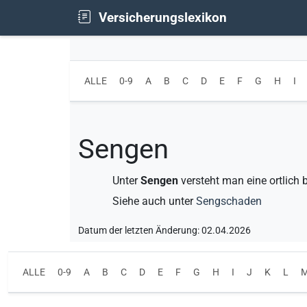
Versicherungslexikon
ALLE
0-9
A
B
C
D
E
F
G
H
I
Sengen
Unter
Sengen
versteht man eine ortlich
Siehe auch unter
Sengschaden
Datum der letzten Änderung: 02.04.2026
ALLE
0-9
A
B
C
D
E
F
G
H
I
J
K
L