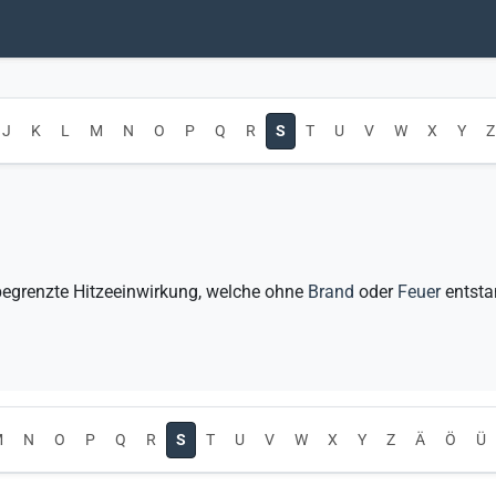
J
K
L
M
N
O
P
Q
R
S
T
U
V
W
X
Y
Z
 begrenzte Hitzeeinwirkung, welche ohne
Brand
oder
Feuer
entsta
M
N
O
P
Q
R
S
T
U
V
W
X
Y
Z
Ä
Ö
Ü