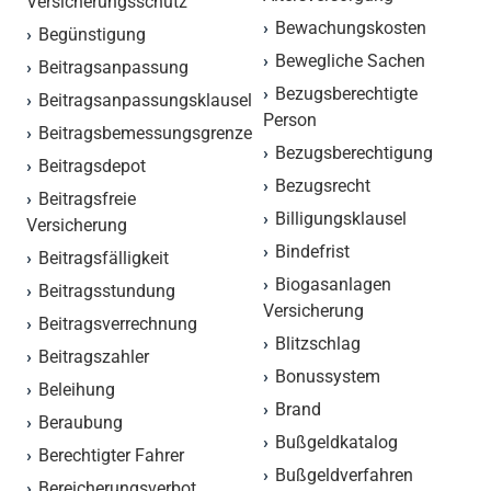
Versicherungsschutz
Bewachungskosten
Begünstigung
Bewegliche Sachen
Beitragsanpassung
Bezugsberechtigte
Beitragsanpassungsklausel
Person
Beitragsbemessungsgrenze
Bezugsberechtigung
Beitragsdepot
Bezugsrecht
Beitragsfreie
Billigungsklausel
Versicherung
Bindefrist
Beitragsfälligkeit
Biogasanlagen
Beitragsstundung
Versicherung
Beitragsverrechnung
Blitzschlag
Beitragszahler
Bonussystem
Beleihung
Brand
Beraubung
Bußgeldkatalog
Berechtigter Fahrer
Bußgeldverfahren
Bereicherungsverbot