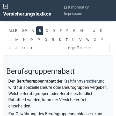
Erstinformation
Versicherungslexikon
Impressum
ALLE
0-9
A
B
C
D
E
F
G
H
I
J
K
L
M
N
O
P
Q
R
S
T
U
V
W
X
Y
Z
Ä
Ö
Ü
Berufsgruppenrabatt
Den
Berufsgruppenrabatt
der
Kraftfahrtversicherung
wird für spezielle Berufe oder Berufsgruppen vergeben.
Welche Berufsgruppen oder Berufe letztendlich
Rabattiert werden, kann der Versicherer frei
entscheiden.
Zur Gewährung des Berufsgruppennachlasses, kann