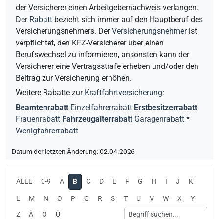
der Versicherer einen Arbeitgebernachweis verlangen.
Der
Rabatt
bezieht sich immer auf den Hauptberuf des
Versicherungsnehmers. Der
Versicherungsnehmer
ist
verpflichtet, den
KFZ
-Versicherer über einen
Berufswechsel zu informieren, ansonsten kann der
Versicherer eine Vertragsstrafe erheben und/oder den
Beitrag zur Versicherung erhöhen.
Weitere Rabatte zur
Kraftfahrtversicherung
:
Beamtenrabatt
Einzelfahrerrabatt
Erstbesitzerrabatt
Frauenrabatt
Fahrzeugalterrabatt
Garagenrabatt
*
Wenigfahrerrabatt
Datum der letzten Änderung: 02.04.2026
ALLE
0-9
A
B
C
D
E
F
G
H
I
J
K
L
M
N
O
P
Q
R
S
T
U
V
W
X
Y
Z
Ä
Ö
Ü