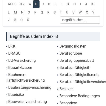
ALLE
0-9
A
B
C
D
E
F
G
H
I
J
K
L
M
N
O
P
Q
R
S
T
U
V
W
X
Y
Z
Ä
Ö
Ü
Begriffe aus dem Index: B
BKK
Bergungskosten
BRAGO
Berufsgruppe
BU-Versicherung
Berufsgruppenrabatt
Bauartklassen
Berufsunfähigkeit
Bauherren-
Berufsunfähigkeitsrente
Haftpflichtversicherung
Berufsunfähigkeitsversiche
Bauleistungsversicherung
Besitzer
Baurisiko
Besondere Bedingungen
Bauwesenversicherung
Besondere