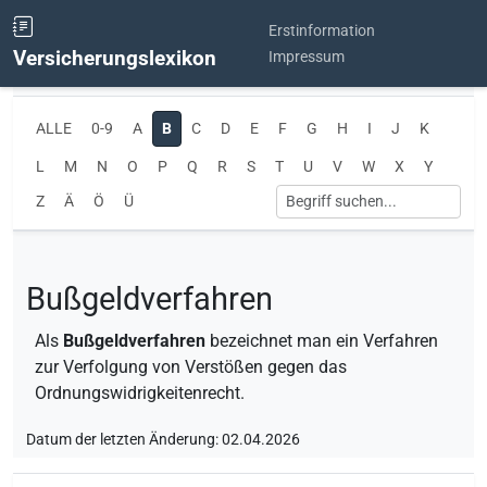
Erstinformation
Versicherungslexikon
Impressum
ALLE
0-9
A
B
C
D
E
F
G
H
I
J
K
L
M
N
O
P
Q
R
S
T
U
V
W
X
Y
Z
Ä
Ö
Ü
Bußgeldverfahren
Als
Bußgeldverfahren
bezeichnet man ein Verfahren
zur Verfolgung von Verstößen gegen das
Ordnungswidrigkeitenrecht.
Datum der letzten Änderung: 02.04.2026