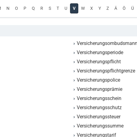
M
N
O
P
Q
R
S
T
U
V
W
X
Y
Z
Ä
Ö
Ü
Versicherungsombudsman
Versicherungsperiode
Versicherungspflicht
Versicherungspflichtgrenze
Versicherungspolice
Versicherungsprämie
Versicherungsschein
Versicherungsschutz
Versicherungssteuer
Versicherungssumme
Versicherungstarif