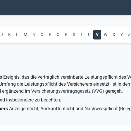
J
K
L
M
N
O
P
Q
R
S
T
U
V
W
X
Y
Z
es Ereignis, das die vertraglich vereinbarte Leistungspflicht des
mfang die Leistungspflicht des Versicherers einsetzt, ist in de
 ergänzend im
Versicherungsvertragsgesetz (
VVG
)
geregelt.
sind insbesondere zu beachten:
mers
Anzeigepflicht
, Auskunftspflicht und Nachweispflicht (Bel