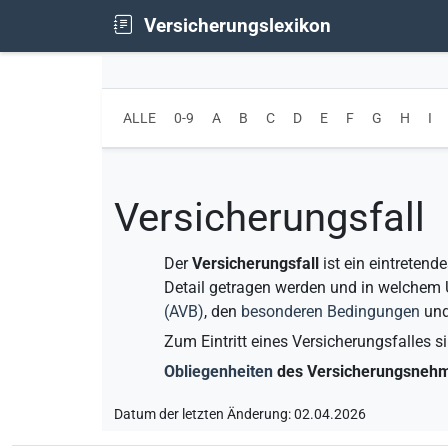
Versicherungslexikon
ALLE
0-9
A
B
C
D
E
F
G
H
I
Versicherungsfall
Der
Versicherungsfall
ist ein eintretend
Detail getragen werden und in welchem U
(
AVB
)
, den
besonderen Bedingungen
und
Zum Eintritt eines Versicherungsfalles 
Obliegenheiten
des Versicherungsneh
Datum der letzten Änderung: 02.04.2026