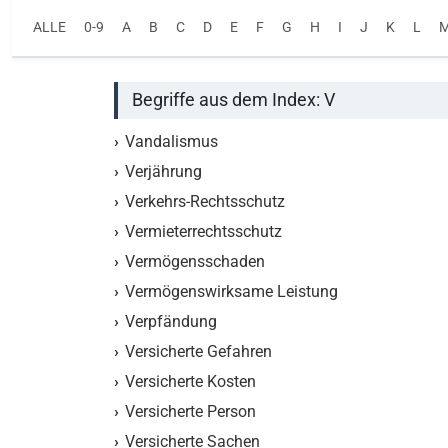
ALLE
0-9
A
B
C
D
E
F
G
H
I
J
K
L
Begriffe aus dem Index: V
Vandalismus
Verjährung
Verkehrs-Rechtsschutz
Vermieterrechtsschutz
Vermögensschaden
Vermögenswirksame Leistung
Verpfändung
Versicherte Gefahren
Versicherte Kosten
Versicherte Person
Versicherte Sachen