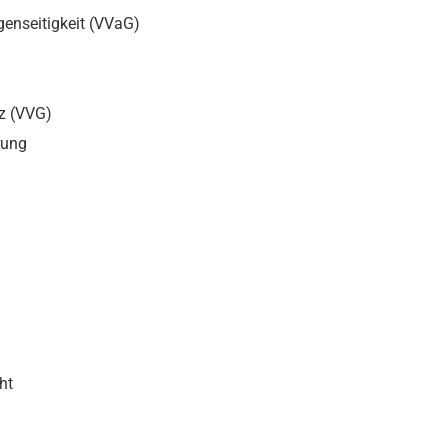
genseitigkeit (VVaG)
z (VVG)
rung
ht