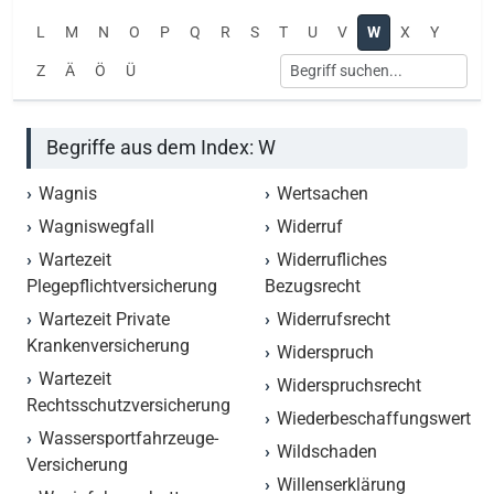
L
M
N
O
P
Q
R
S
T
U
V
W
X
Y
Z
Ä
Ö
Ü
Begriffe aus dem Index: W
Wagnis
Wertsachen
Wagniswegfall
Widerruf
Wartezeit
Widerrufliches
Plegepflichtversicherung
Bezugsrecht
Wartezeit Private
Widerrufsrecht
Krankenversicherung
Widerspruch
Wartezeit
Widerspruchsrecht
Rechtsschutzversicherung
Wiederbeschaffungswert
Wassersportfahrzeuge-
Wildschaden
Versicherung
Willenserklärung