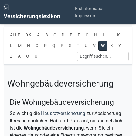
Erstinformation
Versicherungslexikon
Impressum
ALLE
0-9
A
B
C
D
E
F
G
H
I
J
K
L
M
N
O
P
Q
R
S
T
U
V
W
X
Y
Z
Ä
Ö
Ü
Wohngebäudeversicherung
Die Wohngebäudeversicherung
So wichtig die
Hausratversicherung
zur Absicherung
Ihres persönlichen Hab und Gutes ist, so unersetzlich
ist die
Wohngebäudeversicherung
, wenn Sie ein
eigenes Haus oder eine Eigentumswohnung besitzen.