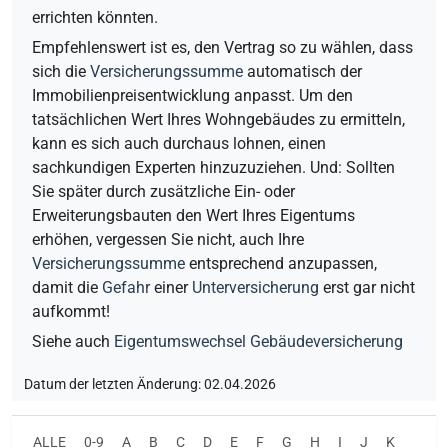
errichten könnten.
Empfehlenswert ist es, den Vertrag so zu wählen, dass
sich die
Versicherungssumme
automatisch der
Immobilienpreisentwicklung anpasst. Um den
tatsächlichen Wert Ihres Wohngebäudes zu ermitteln,
kann es sich auch durchaus lohnen, einen
sachkundigen Experten hinzuzuziehen. Und: Sollten
Sie später durch zusätzliche Ein- oder
Erweiterungsbauten den Wert Ihres Eigentums
erhöhen, vergessen Sie nicht, auch Ihre
Versicherungssumme
entsprechend anzupassen,
damit die
Gefahr
einer
Unterversicherung
erst gar nicht
aufkommt!
Siehe auch
Eigentumswechsel Gebäudeversicherung
Datum der letzten Änderung: 02.04.2026
ALLE
0-9
A
B
C
D
E
F
G
H
I
J
K